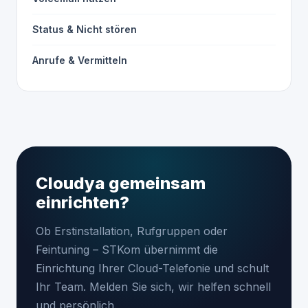
Status & Nicht stören
Anrufe & Vermitteln
Cloudya gemeinsam
einrichten?
Ob Erstinstallation, Rufgruppen oder
Feintuning – STKom übernimmt die
Einrichtung Ihrer Cloud-Telefonie und schult
Ihr Team. Melden Sie sich, wir helfen schnell
und persönlich.