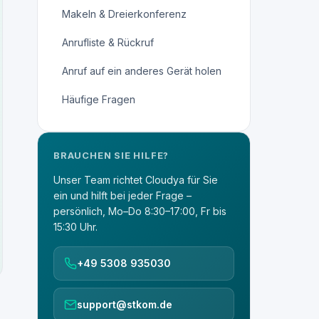
Makeln & Dreierkonferenz
Anrufliste & Rückruf
Anruf auf ein anderes Gerät holen
Häufige Fragen
BRAUCHEN SIE HILFE?
Unser Team richtet Cloudya für Sie
ein und hilft bei jeder Frage –
persönlich, Mo–Do 8:30–17:00, Fr bis
15:30 Uhr.
+49 5308 935030
support@stkom.de